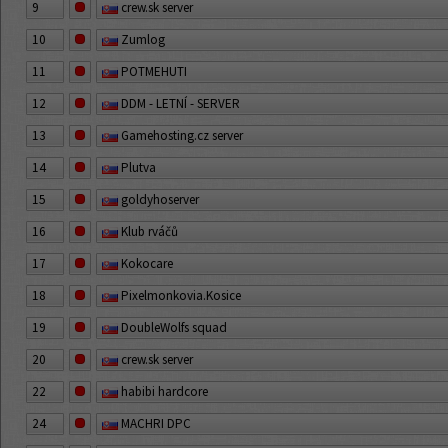
9
crew.sk server
10
Zumlog
11
POTMEHUTI
12
DDM - LETNÍ - SERVER
13
Gamehosting.cz server
14
Plutva
15
goldyhoserver
16
Klub rváčů
17
Kokocare
18
Pixelmonkovia.Kosice
19
DoubleWolfs squad
20
crew.sk server
22
habibi hardcore
24
MACHRI DPC