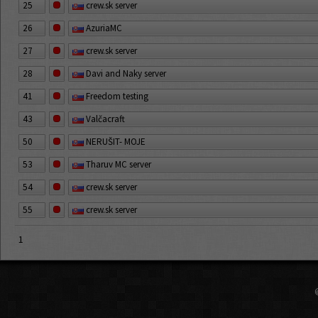
25
crew.sk server
26
AzuriaMC
27
crew.sk server
28
Davi and Naky server
41
Freedom testing
43
Valčacraft
50
NERUŠIT- MOJE
53
Tharuv MC server
54
crew.sk server
55
crew.sk server
1