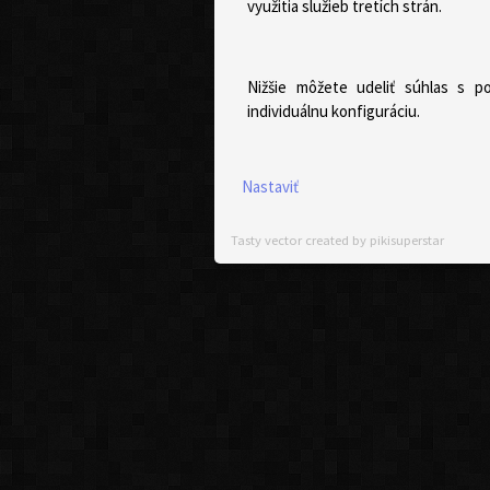
využitia služieb tretích strán.
Nižšie môžete udeliť súhlas s p
individuálnu konfiguráciu.
Nastaviť
Tasty vector created by pikisuperstar