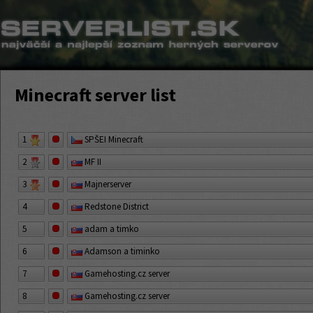
Minecraft server list
1
SPŠEI Minecraft
2
MF II
3
Majnerserver
4
Redstone District
5
adam a timko
6
Adamson a timinko
7
Gamehosting.cz server
8
Gamehosting.cz server