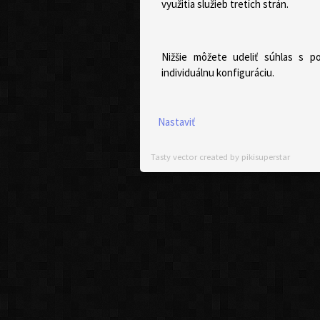
využitia služieb tretích strán.
Nižšie môžete udeliť súhlas s p
individuálnu konfiguráciu.
Nastaviť
Tasty vector created by pikisuperstar