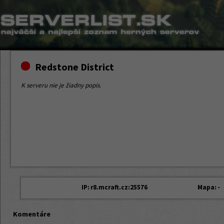
Redstone District
K serveru nie je žiadny popis.
IP:
r8.mcraft.cz:25576
Mapa:
-
Komentáre