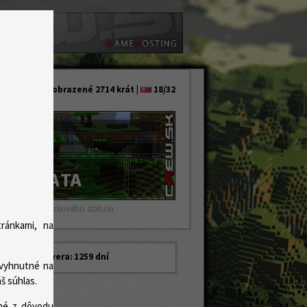
zobrazené 2714 krát |
18/32
raziť kód obrázkového statusu
ránkami, na
Vek servera:
1259 dní
evyhnutné na
š súhlas.
ené z dôvodu