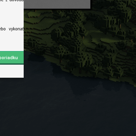
ebo vykonať
poriadku