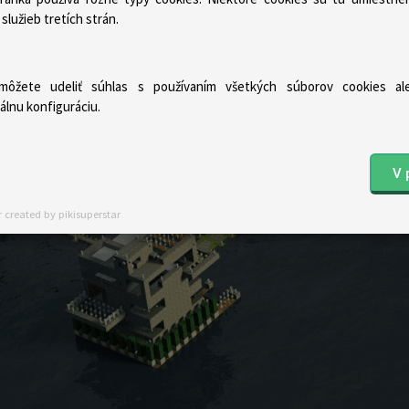
 služieb tretích strán.
© 2009-2026
crew.sk
 môžete udeliť súhlas s používaním všetkých súborov cookies al
uálnu konfiguráciu.
V 
 created by pikisuperstar