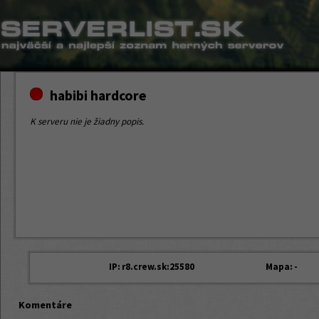
habibi hardcore
K serveru nie je žiadny popis.
IP:
r8.crew.sk:25580
Mapa:
-
Komentáre