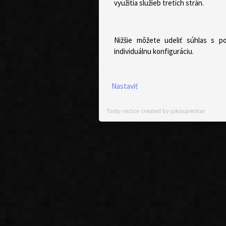
využitia služieb tretích strán.
Nižšie môžete udeliť súhlas s p
individuálnu konfiguráciu.
Nastaviť
Tasty vector created by pikisuperstar